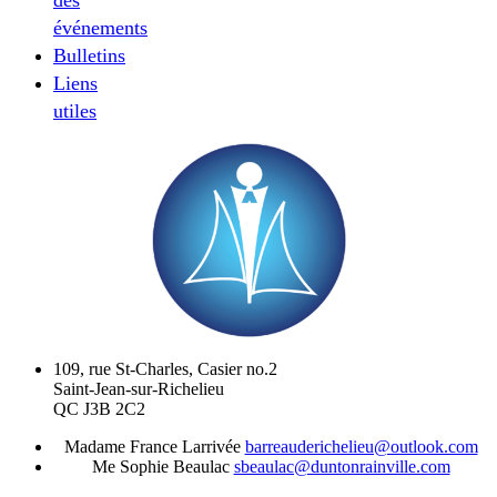
événements
Bulletins
Liens
utiles
109, rue St-Charles, Casier no.2
Saint-Jean-sur-Richelieu
QC J3B 2C2
Madame France Larrivée
barreauderichelieu@outlook.com
Me Sophie Beaulac
sbeaulac@duntonrainville.com