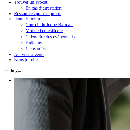
Trouver un avocat
En cas d’arrestation
Ressources pour le public
Jeune Barreau
Conseil du Jeune Barreau
Mot de la présidente
Calendrier des événements
Bulletins
Liens utiles
Activités à venir
Nous joindre
Loading...