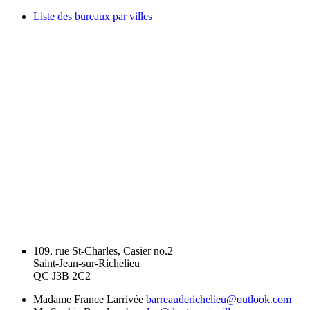
Liste des bureaux par villes
À VENIR
11 septembre 2026 à 16h30
–
Rentrée judiciaire 2026
109, rue St-Charles, Casier no.2
Saint-Jean-sur-Richelieu
QC J3B 2C2
Madame France Larrivée
barreauderichelieu@outlook.com